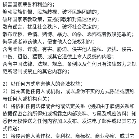
损害国家荣誉和利益的；
煽动民族仇恨、民族歧视、破坏民族团结的；
破坏国家宗教政策，宣扬邪教和封建迷信的；
散布谣言，扰乱社会秩序，破坏社会稳定的；
散布淫秽、色情、赌博、暴力、凶杀、恐怖或者教唆犯罪的；
侮辱或者诽谤他人，侵害他人合法权利的；
含有虚假、诈骗、有害、胁迫、侵害他人隐私、骚扰、侵害、
中伤、粗俗、猥亵、或其它道德上令人反感的内容；
含有中国法律、法规、规章、条例以及任何具有法律效力之规
范所限制或禁止的其它内容的；
2）以任何方式危害他人的合法权益；
3）冒充其他任何人或机构，或以虚伪不实的方式陈述或谎称
与任何人或机构有关；
4）将依据任何法律或合约或法定关系（例如由于雇佣关系和
依据保密合约所得知或揭露之内部资料、专属及机密资料）知
悉但无权传送之任何内容加以发布、发送电子邮件或以其它方
式传送；
5）将侵害他人著作权、专利权、商标权、商业秘密、或其它